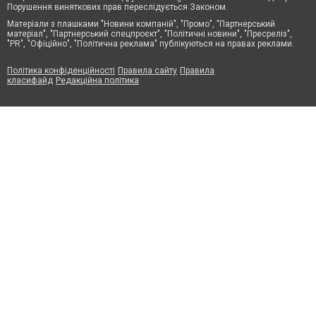
Порушення виняткових прав переслідується Законом.
Матеріали з плашками "Новини компаній", "Промо", "Партнерський
матеріал", "Партнерський спецпроєкт", "Політичні новини", "Пресреліз",
"PR", "Офіційно", "Політична реклама" публікуються на правах реклами.
Політика конфіденційності
Правила сайту
Правила
класифайд
Редакційна політика