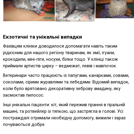
Екзотичні та унікальні випадки
Фахівцям клініки доводилося допомагати навіть таким
рідкісним для нашого регіону тваринам, як змії, ігуани,
крокодили, міні-піги, носухи, білки тощо. У клініці також
приймали артистів цирку – ведмежат, левів і мавпочок.
Ветеринари часто працюють із папугами, канарками, совами,
соколами, сірими журавлями та лебедями. Відомий випадок,
коли було врятовано декоративну зеброву амадину, яку
засмоктав пилосос.
Інші унікальні пацієнти: кіт, який пережив прання в пральній
машині, та ротвейлер із тяпкою, що застрягла в голові. Усі
постраждалі отримали необхідну допомогу, вижили і зараз
почуваються добре.