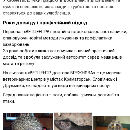
У кабінетах клініки працюють досвідчені, відповідальні та
сумлінні спеціалісти, які завжди з турботою та повагою
ставляться до ваших улюбленців.
Роки досвіду і професійний підхід
Персонал
«ВЕТЦЕНТРА»
постійно вдосконалює свої навички,
опановуючи новітні методи лікування та профілактики
захворювань.
За роки роботи клініка накопичила значний практичний
досвід та здобула заслужений авторитет серед мешканців
міста та регіону.
На сьогодні
«ВЕТЦЕНТР доктора БРЕЖНЄВА»
– це мережа
ветеринарних центрів у містах Краматорськ, Слов’янськ і
Дружківка, які надають усі види ветеринарних послуг.
Серед наших пацієнтів – коти, собаки, гризуни, рептилії та
птахи.