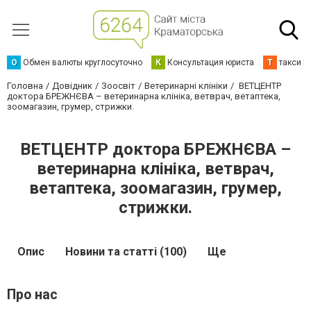
О
Обмен валюты круглосуточно
К
Консультация юриста
Т
такси К
Головна
Довідник
Зоосвіт
Ветеринарні клініки
ВЕТЦЕНТР
доктора БРЕЖНЄВА – ветеринарна клініка, ветврач, ветаптека,
зоомагазин, грумер, стрижки.
ВЕТЦЕНТР доктора БРЕЖНЄВА –
ветеринарна клініка, ветврач,
ветаптека, зоомагазин, грумер,
стрижки.
Опис
Новини та статті (100)
Ще
Про нас