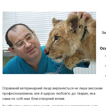
За
Ос
Справжній ветеринарний лікар вирізняється не лише високим
професіоналізмом, але й щирою любов’ю до тварин, яка
сама по собі має благотворний вплив.