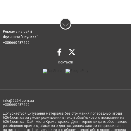
Реклама на сайті
Франшиза "CitySites"
+380660487299
Контакти
info@6264.com.ua
+380660487299
Допускається цитування матеріалів без отримання попередньої згоди
6264.com.ua за умови розміщення в тексті обов'язкового посилання на
6264.com.ua - Сайт міста Краматорська. Для інтернет-видань обов'язкове
розміщення прямого, відкритого для пошукових систем гіперпосилання
на цитовані статті не нижче другого абзацу в тексті або в якості джерела.