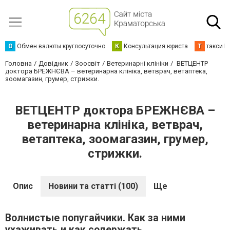
О
Обмен валюты круглосуточно
К
Консультация юриста
Т
такси К
Головна
Довідник
Зоосвіт
Ветеринарні клініки
ВЕТЦЕНТР
доктора БРЕЖНЄВА – ветеринарна клініка, ветврач, ветаптека,
зоомагазин, грумер, стрижки.
ВЕТЦЕНТР доктора БРЕЖНЄВА –
ветеринарна клініка, ветврач,
ветаптека, зоомагазин, грумер,
стрижки.
Опис
Новини та статті (100)
Ще
Волнистые попугайчики. Как за ними
ухаживать и как содержать