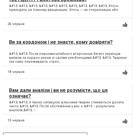
&#13; &#13; &#13; &#13; &#13; &#13; &#13; &#13; &#13; &#13; Хтось
приходить на планову вакцинацію. Хтось — на стерилізацію або...
26 червня
Ви за кордоном і не знаєте, кому довіряти?
&#13; &#13; Після повномасштабного вторгнення багато українців
виїхали за кордон разом зі своїми улюбленцями.&#13; &#13; Тварини
так само переживають стрес,...
18 червня
Вам дали аналізи і ви не розумієте, що це
означає?
&#13; &#13; З такою ситуацією власники тварин стикаються досить
часто.&#13; &#13; Після обстеження у вас є:&#13; • результати
аналізів;&#13; •...
15 червня