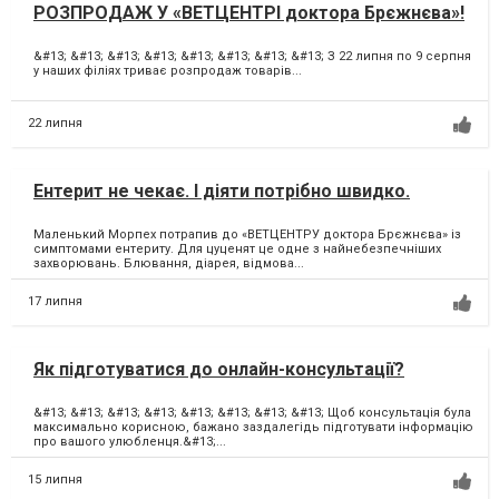
РОЗПРОДАЖ У «ВЕТЦЕНТРІ доктора Брєжнєва»!
&#13; &#13; &#13; &#13; &#13; &#13; &#13; &#13; З 22 липня по 9 серпня
у наших філіях триває розпродаж товарів...
22 липня
Ентерит не чекає. І діяти потрібно швидко.
Маленький Морпех потрапив до «ВЕТЦЕНТРУ доктора Брєжнєва» із
симптомами ентериту. Для цуценят це одне з найнебезпечніших
захворювань. Блювання, діарея, відмова...
17 липня
Як підготуватися до онлайн-консультації?
&#13; &#13; &#13; &#13; &#13; &#13; &#13; &#13; Щоб консультація була
максимально корисною, бажано заздалегідь підготувати інформацію
про вашого улюбленця.&#13;...
15 липня