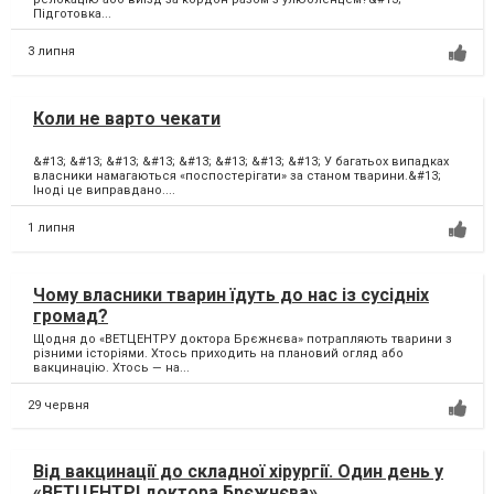
Підготовка...
3 липня
Коли не варто чекати
&#13; &#13; &#13; &#13; &#13; &#13; &#13; &#13; У багатьох випадках
власники намагаються «поспостерігати» за станом тварини.&#13;
Іноді це виправдано....
1 липня
Чому власники тварин їдуть до нас із сусідніх
громад?
Щодня до «ВЕТЦЕНТРУ доктора Брєжнєва» потрапляють тварини з
різними історіями. Хтось приходить на плановий огляд або
вакцинацію. Хтось — на...
29 червня
Від вакцинації до складної хірургії. Один день у
«ВЕТЦЕНТРІ доктора Брєжнєва»