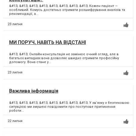
&#13; &#13; &#13; &#13; &#13; &#13; &#13; &#13; Кожен пацієнт —
особливий. Комусь достатньо отримати розшифрування аналізів та
рекомендації, а...
23 липня
МИ ПОРУЧ, НАВІТЬ НА ВІДСТАНІ
&#13; &#13; Онлайн-консультація не замінює очний огляд, але в
багатьох випадках вона дозволяє швидко отримати професійну
допомогу. Вона стане у...
23 липня
Важлива інформація
&#13; &#13; &#13; &#13; &#13; &#13; &#13; &#13; У зв’язку з безпековою
ситуацією ми змушені повідомити про поступове припинення
роботи...
22 липня