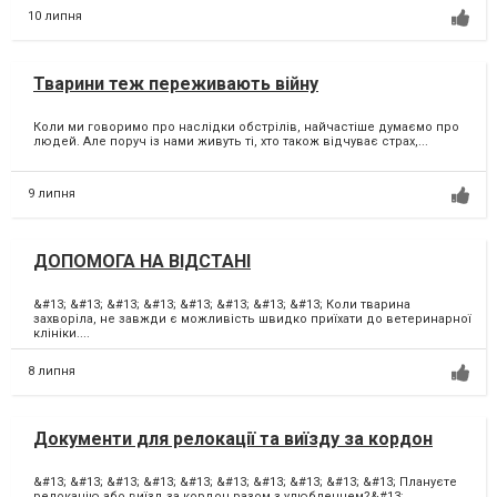
10 липня
Тварини теж переживають війну
Коли ми говоримо про наслідки обстрілів, найчастіше думаємо про
людей. Але поруч із нами живуть ті, хто також відчуває страх,...
9 липня
ДОПОМОГА НА ВІДСТАНІ
&#13; &#13; &#13; &#13; &#13; &#13; &#13; &#13; Коли тварина
захворіла, не завжди є можливість швидко приїхати до ветеринарної
клініки....
8 липня
Документи для релокації та виїзду за кордон
&#13; &#13; &#13; &#13; &#13; &#13; &#13; &#13; &#13; &#13; Плануєте
релокацію або виїзд за кордон разом з улюбленцем?&#13;