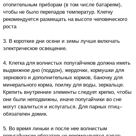
отопительным приборам (в том числе батареям),
чтобы не было перепадов температур. Клетку
рекомендуется размещать на высоте человеческого
роста
3. В короткие дни осени и зимы лучше включать
электрическое освещение.
4. Клетка для волнистых попугайчиков должна иметь
выдвижное дно (поддон), жердочки, кормушки для
зернового и дополнительных кормов, баночку для
минерального корма, поилку для воды, зеркальце.
Крепить внутренние элементы следует крепко, чтобы
они были неподвижны, иначе попугайчики во сне
могут свалиться и испугаться. Для парных птиц–
обязателен домик.
5. Во время линьки и после нее волнистым
попугайчикам обязательно рекомендуется давать