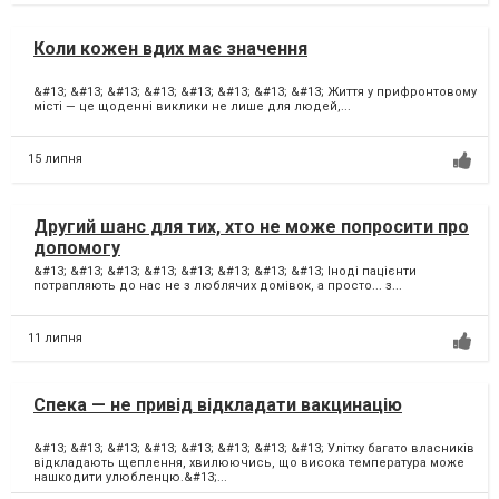
Коли кожен вдих має значення
&#13; &#13; &#13; &#13; &#13; &#13; &#13; &#13; Життя у прифронтовому
місті — це щоденні виклики не лише для людей,...
15 липня
Другий шанс для тих, хто не може попросити про
допомогу
&#13; &#13; &#13; &#13; &#13; &#13; &#13; &#13; Іноді пацієнти
потрапляють до нас не з люблячих домівок, а просто... з...
11 липня
Спека — не привід відкладати вакцинацію
&#13; &#13; &#13; &#13; &#13; &#13; &#13; &#13; Улітку багато власників
відкладають щеплення, хвилюючись, що висока температура може
нашкодити улюбленцю.&#13;...