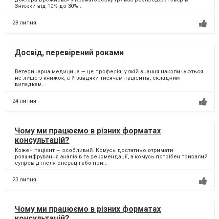
Знижки від 10% до 30%...
28 липня
Досвід, перевірений роками
Ветеринарна медицина — це професія, у якій знання накопичуються
не лише з книжок, а й завдяки тисячам пацієнтів, складним
випадкам...
24 липня
Чому ми працюємо в різних форматах
консультацій?
Кожен пацієнт — особливий. Комусь достатньо отримати
розшифрування аналізів та рекомендації, а комусь потрібен тривалий
супровід після операції або при...
23 липня
Чому ми працюємо в різних форматах
консультацій?