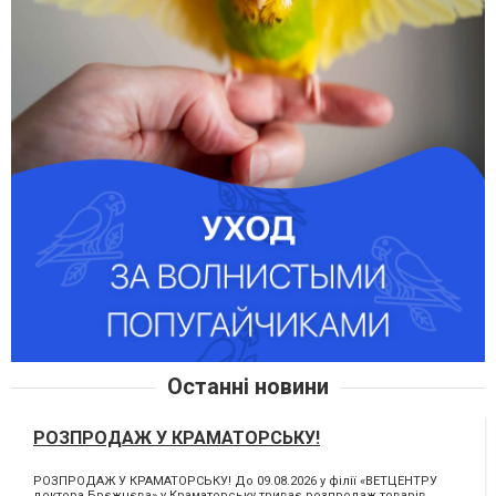
Останні новини
РОЗПРОДАЖ У КРАМАТОРСЬКУ!
РОЗПРОДАЖ У КРАМАТОРСЬКУ! До 09.08.2026 у філії «ВЕТЦЕНТРУ
доктора Брєжнєва» у Краматорську триває розпродаж товарів.