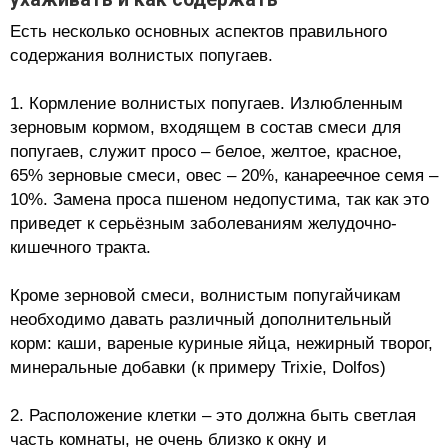
Есть несколько основных аспектов правильного
содержания волнистых попугаев.
1. Кормление волнистых попугаев. Излюбленным
зерновым кормом, входящем в состав смеси для
попугаев, служит просо – белое, желтое, красное,
65% зерновые смеси, овес – 20%, канареечное семя –
10%. Замена проса пшеном недопустима, так как это
приведет к серьёзным заболеваниям желудочно-
кишечного тракта.
Кроме зерновой смеси, волнистым попугайчикам
необходимо давать различный дополнительный
корм: каши, вареные куриные яйца, нежирный творог,
минеральные добавки (к примеру Trixie, Dolfos)
2. Расположение клетки – это должна быть светлая
часть комнаты, не очень близко к окну и